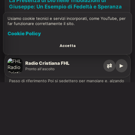
La Presenza di Dio nelle Tribolazioni di
Giuseppe: Un Esempio di Fedeltà e Speranza
Passo di riferimento. Giuseppe fu portato in Egitto; e Potifar,
Usiamo cookie tecnici e servizi incorporati, come YouTube, per
ufficiale del faraone, capitano delle guardie, un Egiziano,…
far funzionare correttamente il sito.
0
Cookie Policy
Accetta
RIFLESSIONI-BIBLICHE
Radio Cristiana FHL
⇄
▶
Dal Tradimento alla Salvezza: Il Piano di Dio
Pronto all'ascolto
nelle Prove di Giuseppe.
Passo di riferimento Poi si sedettero per mangiare e, alzando
gli occhi, videro una carovana d’Ismaeliti che veniva…
0