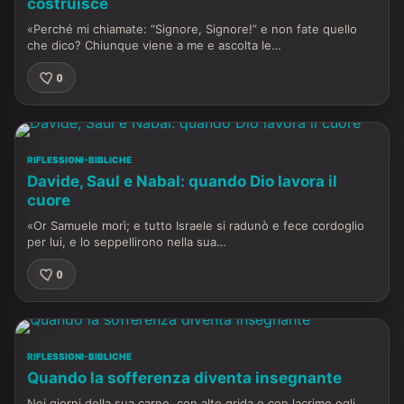
costruisce
«Perché mi chiamate: “Signore, Signore!” e non fate quello
che dico? Chiunque viene a me e ascolta le…
0
RIFLESSIONI-BIBLICHE
Davide, Saul e Nabal: quando Dio lavora il
cuore
«Or Samuele morì; e tutto Israele si radunò e fece cordoglio
per lui, e lo seppellirono nella sua…
0
RIFLESSIONI-BIBLICHE
Quando la sofferenza diventa insegnante
Nei giorni della sua carne, con alte grida e con lacrime egli