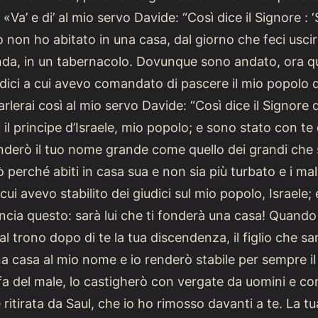
Va’ e di’ al mio servo Davide: “Così dice il Signore : 
o non ho abitato in una casa, dal giorno che feci uscire i
da, in un tabernacolo. Dovunque sono andato, ora qua, o
dici a cui avevo comandato di pascere il mio popolo d
erai così al mio servo Davide: “Così dice il Signore degli
 il principe d’Israele, mio popolo; e sono stato con 
 renderò il tuo nome grande come quello dei grandi che 
rò perché abiti in casa sua e non sia più turbato e i
i avevo stabilito dei giudici sul mio popolo, Israele; e 
nuncia questo: sarà lui che ti fonderà una casa! Quando 
 al trono dopo di te la tua discendenza, il figlio che sa
na casa al mio nome e io renderò stabile per sempre il
e fa del male, lo castigherò con vergate da uomini e con
 è ritirata da Saul, che io ho rimosso davanti a te. La 