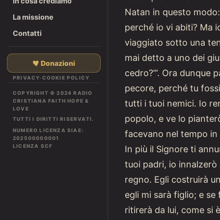
In cosa crediamo
Natan in questo modo: «
La missione
perché io vi abiti? Ma i
Contatti
viaggiato sotto una ten
mai detto a uno dei giu
Donazioni
cedro?’”. Ora dunque parl
PRIVACY
·
COOKIE POLICY
pecore, perché tu fossi
COPYRIGHT © 2024 RADIO
CRISTIANA FAITH HOPE &
tutti i tuoi nemici. Io
LOVE
popolo, e ve lo piante
TUTTI I DIRITTI RISERVATI.
NUMERO LICENZA SIAE:
facevano nel tempo in cu
202500000001
LICENZA SCF
In più il Signore ti an
tuoi padri, io innalzerò
regno. Egli costruirà u
egli mi sarà figlio; e s
ritirerà da lui, come si