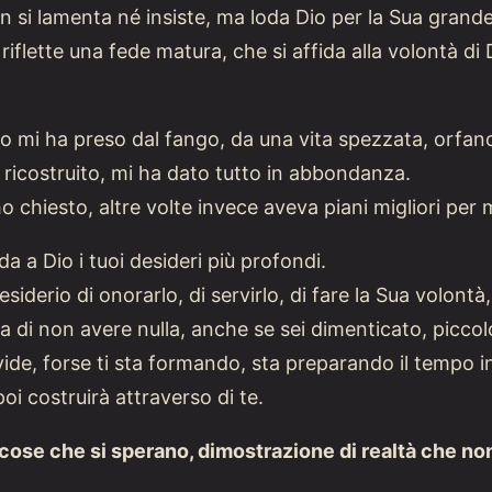
on si lamenta né insiste, ma loda Dio per la Sua gran
flette una fede matura, che si affida alla volontà di
o mi ha preso dal fango, da una vita spezzata, orfano 
 ricostruito, mi ha dato tutto in abbondanza.
o chiesto, altre volte invece aveva piani migliori per 
da a Dio i tuoi desideri più profondi.
desiderio di onorarlo, di servirlo, di fare la Sua volon
 di non avere nulla, anche se sei dimenticato, piccolo 
e, forse ti sta formando, sta preparando il tempo in 
poi costruirà attraverso di te.
 cose che si sperano, dimostrazione di realtà che no