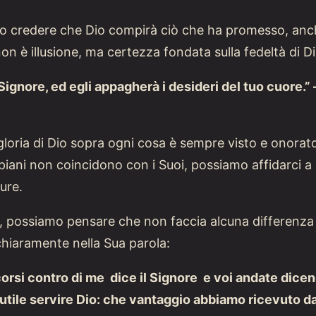
 credere che Dio compirà ciò che ha promesso, anch
on è illusione, ma certezza fondata sulla fedeltà di Di
 Signore, ed egli appagherà i desideri del tuo cuore.” 
gloria di Dio sopra ogni cosa è sempre visto e onorato
iani non coincidono con i Suoi, possiamo affidarci a 
ure.
 possiamo pensare che non faccia alcuna differenza s
chiaramente nella Sua parola:
scorsi contro di me dice il Signore e voi andate dic
utile servire Dio: che vantaggio abbiamo ricevuto d