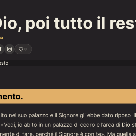
o, poi tutto il re
na
0
mento.
ilito nel suo palazzo e il Signore gli ebbe dato riposo 
«Vedi, io abito in un palazzo di cedro e l’arca di Dio s
mente di fare, perché il Signore è con te». Ma quella s