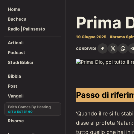
Home
Prima Di
Bacheca
Radio | Palinsesto
19 Giugno 2025 · Abramo Spi
Articoli
CONDIVIDI
Podcast
Studi Biblici
Bibbia
Post
Passo di riferi
Vangeli
Faith Comes By Hearing
‘Quando il re si fu stab
Risorse
disse al profeta Natan: 
tutto quello che hai in 