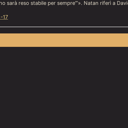
ono sarà reso stabile per sempre’”». Natan riferì a Dav
1-17