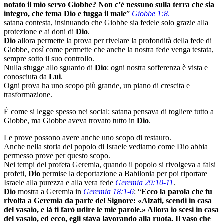
notato il mio servo Giobbe? Non c’è nessuno sulla terra che sia
integro, che tema Dio e fugga il male
”
Giobbe 1:8
.
satana contesta, insinuando che Giobbe sia fedele solo grazie alla
protezione e ai doni di
Dio
.
Dio
allora permette la prova per rivelare la profondità della fede di
Giobbe, così come permette che anche la nostra fede venga testata,
sempre sotto il suo controllo.
Nulla sfugge allo sguardo di
Dio
: ogni nostra sofferenza è vista e
conosciuta da
Lui
.
Ogni prova ha uno scopo più grande, un piano di crescita e
trasformazione.
È come si legge spesso nei social: satana pensava di togliere tutto a
Giobbe, ma Giobbe aveva trovato tutto in
Dio
.
Le prove possono avere anche uno scopo di restauro.
Anche nella storia del popolo di Israele vediamo come Dio abbia
permesso prove per questo scopo.
Nei tempi del profeta Geremia, quando il popolo si rivolgeva a falsi
profeti,
Dio
permise la deportazione a Babilonia per poi riportare
Israele alla purezza e alla vera fede
Geremia 29:10-11
.
Dio
mostra a Geremia in
Geremia 18:1-6
: “
Ecco la parola che fu
rivolta a Geremia da parte del Signore: «Alzati, scendi in casa
del vasaio, e là ti farò udire le mie parole.» Allora io scesi in casa
del vasaio, ed ecco, egli stava lavorando alla ruota. Il vaso che