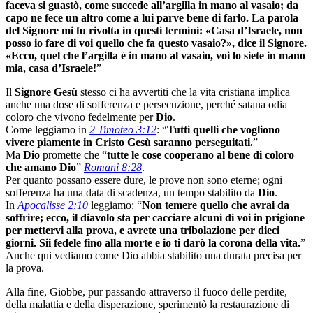
faceva si guastò, come succede all’argilla in mano al vasaio; da
capo ne fece un altro come a lui parve bene di farlo. La parola
del Signore mi fu rivolta in questi termini: «Casa d’Israele, non
posso io fare di voi quello che fa questo vasaio?», dice il Signore.
«Ecco, quel che l’argilla è in mano al vasaio, voi lo siete in mano
mia, casa d’Israele!
”
Il
Signore Gesù
stesso ci ha avvertiti che la vita cristiana implica
anche una dose di sofferenza e persecuzione, perché satana odia
coloro che vivono fedelmente per
Dio
.
Come leggiamo in
2 Timoteo 3:12
: “
Tutti quelli che vogliono
vivere piamente in Cristo Gesù saranno perseguitati.
”
Ma
Dio
promette che “
tutte le cose cooperano al bene di coloro
che amano Dio
”
Romani 8:28
.
Per quanto possano essere dure, le prove non sono eterne; ogni
sofferenza ha una data di scadenza, un tempo stabilito da
Dio
.
In
Apocalisse 2:10
leggiamo: “
Non temere quello che avrai da
soffrire; ecco, il diavolo sta per cacciare alcuni di voi in prigione
per mettervi alla prova, e avrete una tribolazione per dieci
giorni. Sii fedele fino alla morte e io ti darò la corona della vita.
”
Anche qui vediamo come Dio abbia stabilito una durata precisa per
la prova.
Alla fine, Giobbe, pur passando attraverso il fuoco delle perdite,
della malattia e della disperazione, sperimentò la restaurazione di