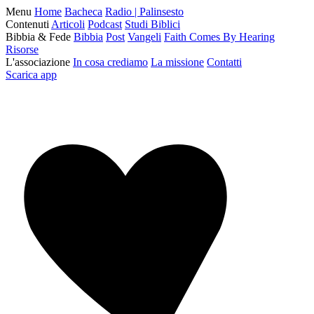
Menu
Home
Bacheca
Radio | Palinsesto
Contenuti
Articoli
Podcast
Studi Biblici
Bibbia & Fede
Bibbia
Post
Vangeli
Faith Comes By Hearing
Risorse
L'associazione
In cosa crediamo
La missione
Contatti
Scarica app