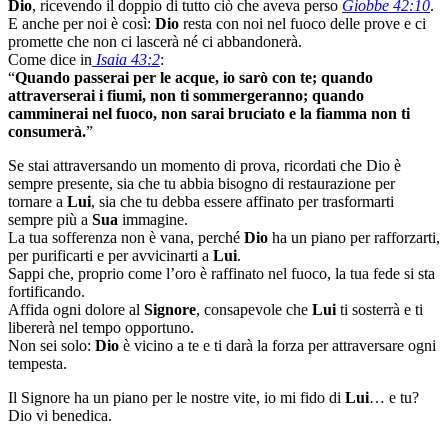
Dio
, ricevendo il doppio di tutto ciò che aveva perso
Giobbe 42:10
.
E anche per noi è così:
Dio
resta con noi nel fuoco delle prove e ci
promette che non ci lascerà né ci abbandonerà.
Come dice in
Isaia 43:2
:
“
Quando passerai per le acque, io sarò con te; quando
attraverserai i fiumi, non ti sommergeranno; quando
camminerai nel fuoco, non sarai bruciato e la fiamma non ti
consumerà.
”
Se stai attraversando un momento di prova, ricordati che Dio è
sempre presente, sia che tu abbia bisogno di restaurazione per
tornare a
Lui
, sia che tu debba essere affinato per trasformarti
sempre più a
Sua
immagine.
La tua sofferenza non è vana, perché
Dio
ha un piano per rafforzarti,
per purificarti e per avvicinarti a
Lui
.
Sappi che, proprio come l’oro è raffinato nel fuoco, la tua fede si sta
fortificando.
Affida ogni dolore al
Signore
, consapevole che
Lui
ti sosterrà e ti
libererà nel tempo opportuno.
Non sei solo:
Dio
è vicino a te e ti darà la forza per attraversare ogni
tempesta.
Il Signore ha un piano per le nostre vite, io mi fido di
Lui
… e tu?
Dio vi benedica.