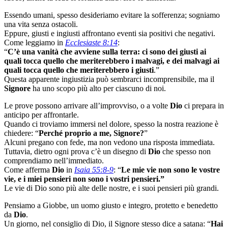
Essendo umani, spesso desideriamo evitare la sofferenza; sogniamo
una vita senza ostacoli.
Eppure, giusti e ingiusti affrontano eventi sia positivi che negativi.
Come leggiamo in
Ecclesiaste 8:14
:
“
C’è una vanità che avviene sulla terra: ci sono dei giusti ai
quali tocca quello che meriterebbero i malvagi, e dei malvagi ai
quali tocca quello che meriterebbero i giusti
.”
Questa apparente ingiustizia può sembrarci incomprensibile, ma il
Signore
ha uno scopo più alto per ciascuno di noi.
Le prove possono arrivare all’improvviso, o a volte
Dio
ci prepara in
anticipo per affrontarle.
Quando ci troviamo immersi nel dolore, spesso la nostra reazione è
chiedere: “
Perché proprio a me, Signore?
”
Alcuni pregano con fede, ma non vedono una risposta immediata.
Tuttavia, dietro ogni prova c’è un disegno di
Dio
che spesso non
comprendiamo nell’immediato.
Come afferma
Dio
in
Isaia 55:8-9
: “
Le mie vie non sono le vostre
vie, e i miei pensieri non sono i vostri pensieri.”
Le vie di Dio sono più alte delle nostre, e i suoi pensieri più grandi.
Pensiamo a Giobbe, un uomo giusto e integro, protetto e benedetto
da
Dio
.
Un giorno, nel consiglio di Dio, il Signore stesso dice a satana: “
Hai