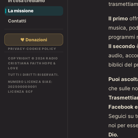
In cosa crediamo
trasmettiam
La missione
Il primo
offr
Contatti
musica, podc
programmi r
Donazioni
Il secondo
è
PRIVACY
·
COOKIE POLICY
audio, acco
COPYRIGHT © 2024 RADIO
CRISTIANA FAITH HOPE &
biblici del 
LOVE
TUTTI I DIRITTI RISERVATI.
Puoi ascolt
NUMERO LICENZA SIAE:
202500000001
che sulle n
LICENZA SCF
Trasmetti
Facebook e
Seguici su tu
noi per esse
Dio.