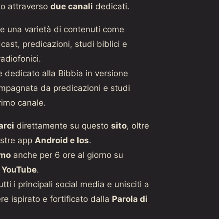
o attraverso
due canali
dedicati.
e una varietà di contenuti come
ast, predicazioni, studi biblici e
adiofonici.
 dedicato alla Bibbia in versione
mpagnata da predicazioni e studi
primo canale.
arci
direttamente su questo
sito
, oltre
ostre app
Android e Ios
.
amo
anche per 6 ore al giorno su
 YouTube
.
tti i principali social media e unisciti a
re ispirato e fortificato dalla
Parola di