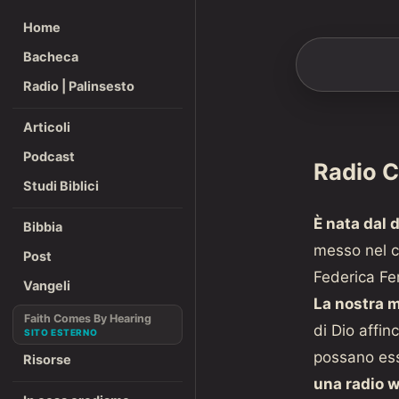
Home
Bacheca
Radio | Palinsesto
Articoli
Podcast
Radio C
Studi Biblici
È nata dal 
Bibbia
messo nel c
Post
Federica Fer
Vangeli
La nostra 
Faith Comes By Hearing
di Dio affinc
possano esse
Risorse
una radio 