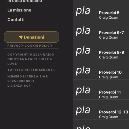
In cosa crediamo
pla
y_ar
row
La missione
Proverbi 5
Craig Quam
Contatti
pla
y_ar
row
Proverbi 6-7
Donazioni
Craig Quam
pla
PRIVACY
·
COOKIE POLICY
y_ar
row
Proverbi 8-9
COPYRIGHT © 2024 RADIO
Craig Quam
CRISTIANA FAITH HOPE &
LOVE
pla
y_ar
row
TUTTI I DIRITTI RISERVATI.
Proverbi 10
NUMERO LICENZA SIAE:
Craig Quam
202500000001
pla
LICENZA SCF
y_ar
row
Proverbi 11
Craig Quam
pla
y_ar
row
Proverbi 12-13
Craig Quam