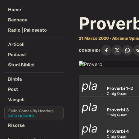
Home
Prover
Bacheca
Radio | Palinsesto
21 Marzo 2026 · Abramo Spin
Articoli
CONDIVIDI
Podcast
Studi Biblici
Bibbia
pla
Proverbi 1-2
Post
Craig Quam
Vangeli
pla
y_ar
Proverbi 3
Faith Comes By Hearing
Craig Quam
pla
Risorse
y_ar
row
Proverbi 4
Craig Quam