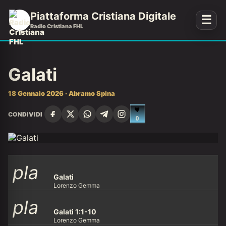
Piattaforma Cristiana Digitale
☰
Radio Cristiana FHL
Galati
18 Gennaio 2026 · Abramo Spina
CONDIVIDI
0
pla
Galati
Lorenzo Gemma
pla
y_ar
Galati 1:1-10
Lorenzo Gemma