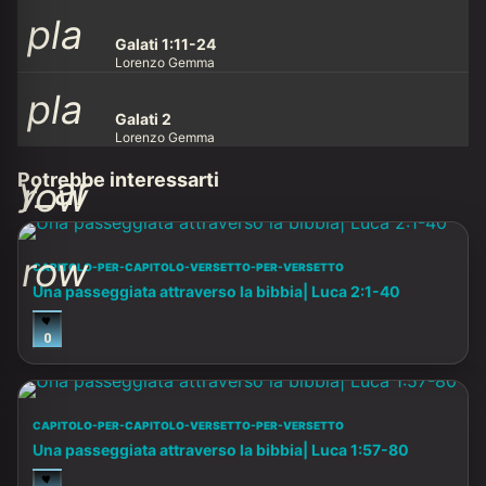
pla
y_ar
row
Galati 1:11-24
Lorenzo Gemma
pla
y_ar
row
Galati 2
Lorenzo Gemma
y_ar
Potrebbe interessarti
row
row
CAPITOLO-PER-CAPITOLO-VERSETTO-PER-VERSETTO
Una passeggiata attraverso la bibbia| Luca 2:1-40
0
CAPITOLO-PER-CAPITOLO-VERSETTO-PER-VERSETTO
Una passeggiata attraverso la bibbia| Luca 1:57-80