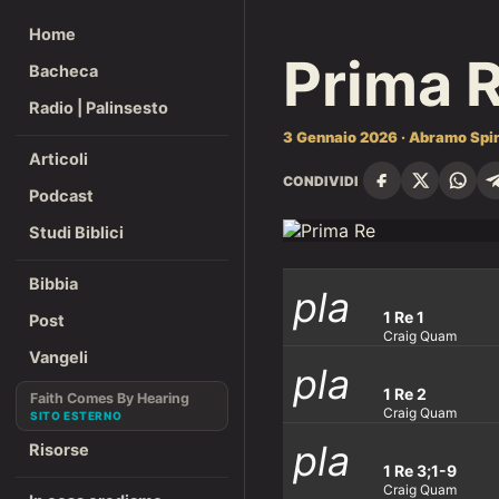
Home
Prima 
Bacheca
Radio | Palinsesto
3 Gennaio 2026 · Abramo Spi
Articoli
CONDIVIDI
Podcast
Studi Biblici
Bibbia
pla
1 Re 1
Post
Craig Quam
Vangeli
pla
y_ar
1 Re 2
Faith Comes By Hearing
Craig Quam
pla
Risorse
y_ar
row
1 Re 3;1-9
Craig Quam