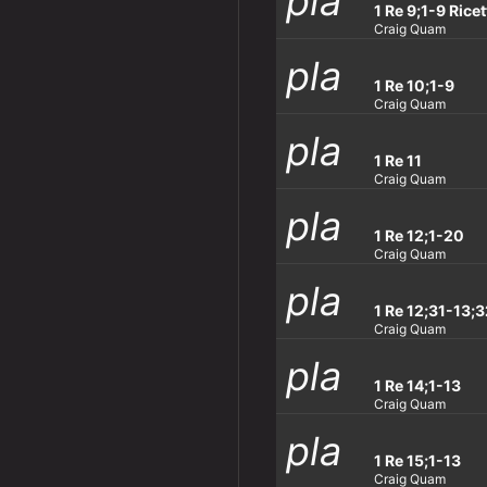
pla
y_ar
row
1 Re 9;1-9 Ricet
Craig Quam
pla
y_ar
row
1 Re 10;1-9
Craig Quam
pla
y_ar
row
1 Re 11
Craig Quam
pla
y_ar
row
1 Re 12;1-20
Craig Quam
pla
y_ar
row
1 Re 12;31-13;
Craig Quam
pla
y_ar
row
1 Re 14;1-13
Craig Quam
pla
y_ar
row
1 Re 15;1-13
Craig Quam