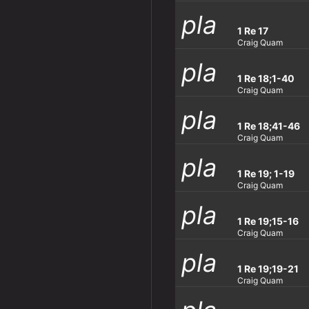
pla
y_ar
row
1 Re 17
Craig Quam
pla
y_ar
row
1 Re 18;1-40
Craig Quam
pla
y_ar
row
1 Re 18;41-46
Craig Quam
pla
y_ar
row
1 Re 19; 1-19
Craig Quam
pla
y_ar
row
1 Re 19;15-16
Craig Quam
pla
y_ar
row
1 Re 19;19-21
Craig Quam