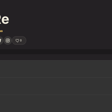
Re
na
0