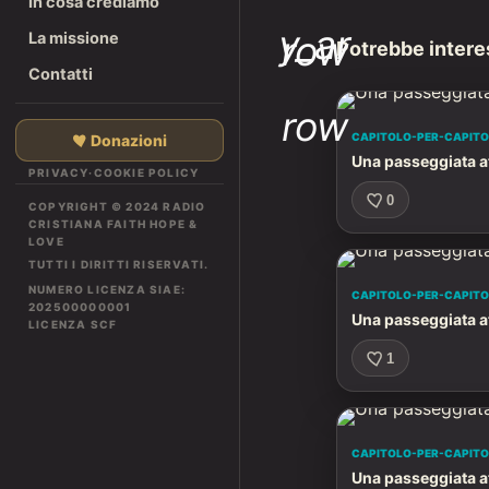
In cosa crediamo
y_ar
row
La missione
Potrebbe intere
Contatti
row
CAPITOLO-PER-CAPIT
Donazioni
Una passeggiata at
PRIVACY
·
COOKIE POLICY
0
COPYRIGHT © 2024 RADIO
CRISTIANA FAITH HOPE &
LOVE
TUTTI I DIRITTI RISERVATI.
NUMERO LICENZA SIAE:
CAPITOLO-PER-CAPIT
202500000001
Una passeggiata at
LICENZA SCF
1
CAPITOLO-PER-CAPIT
Una passeggiata at