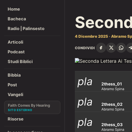
Home
Seconda
Bacheca
Radio | Palinsesto
4 Dicembre 2025 · Abramo Sp
Articoli
CONDIVIDI
Podcast
Studi Biblici
Bibbia
pla
2thess_01
Post
Abramo Spina
Vangeli
pla
y_ar
2thess_02
Faith Comes By Hearing
Abramo Spina
pla
Risorse
y_ar
row
2thess_03
Abramo Spina