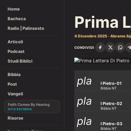
Home
Prima L
Bacheca
Radio | Palinsesto
4 Dicembre 2025 · Abramo Sp
Articoli
CONDIVIDI
Podcast
Studi Biblici
Bibbia
pla
I Pietro-01
Post
Bibbia NT
Vangeli
pla
y_ar
I Pietro-02
Faith Comes By Hearing
Bibbia NT
pla
Risorse
y_ar
row
I Pietro-03
Bibbia NT