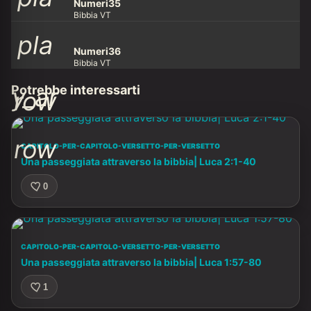
y_ar
row
Numeri35
Bibbia VT
pla
y_ar
row
Numeri36
Bibbia VT
y_ar
Potrebbe interessarti
row
row
CAPITOLO-PER-CAPITOLO-VERSETTO-PER-VERSETTO
Una passeggiata attraverso la bibbia| Luca 2:1-40
0
CAPITOLO-PER-CAPITOLO-VERSETTO-PER-VERSETTO
Una passeggiata attraverso la bibbia| Luca 1:57-80
1