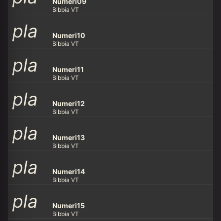
y_ar
row
Numeri09
Bibbia VT
pla
y_ar
row
Numeri10
Bibbia VT
pla
y_ar
row
Numeri11
Bibbia VT
pla
y_ar
row
Numeri12
Bibbia VT
pla
y_ar
row
Numeri13
Bibbia VT
pla
y_ar
row
Numeri14
Bibbia VT
pla
y_ar
row
Numeri15
Bibbia VT