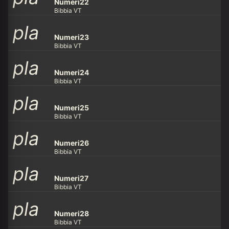
y_ar
row
Numeri22
Bibbia VT
pla
y_ar
row
Numeri23
Bibbia VT
pla
y_ar
row
Numeri24
Bibbia VT
pla
y_ar
row
Numeri25
Bibbia VT
pla
y_ar
row
Numeri26
Bibbia VT
pla
y_ar
row
Numeri27
Bibbia VT
pla
y_ar
row
Numeri28
Bibbia VT