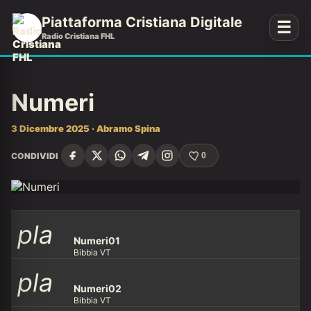
Piattaforma Cristiana Digitale
☰
Radio Cristiana FHL
Numeri
3 Dicembre 2025 · Abramo Spina
CONDIVIDI
0
pla
Numeri01
Bibbia VT
pla
y_ar
Numeri02
Bibbia VT